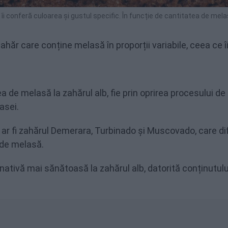
îi conferă culoarea și gustul specific. În funcție de cantitatea de mela
zahăr care conține melasă în proporții variabile, ceea ce î
a de melasă la zahărul alb, fie prin oprirea procesului de
asei.
 ar fi zahărul Demerara, Turbinado și Muscovado, care dif
 de melasă.
ativă mai sănătoasă la zahărul alb, datorită conținutulu