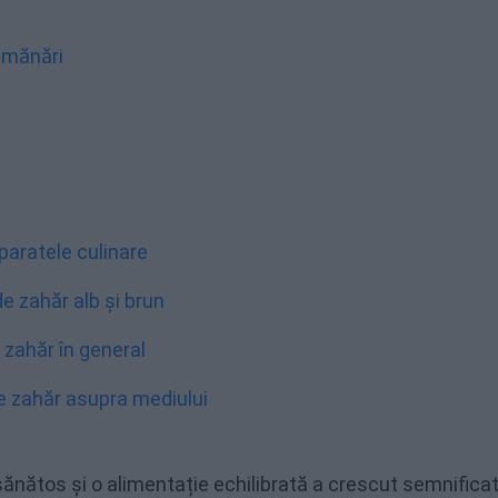
semănări
eparatele culinare
e zahăr alb și brun
zahăr în general
de zahăr asupra mediului
ă sănătos și o alimentație echilibrată a crescut semnificat