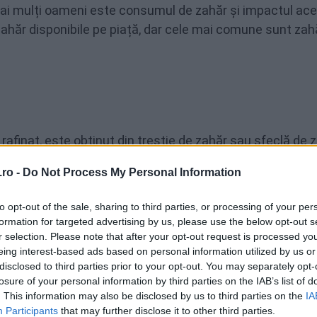
mai mulți oameni este consumul de zahăr și impactul ace
ahăr disponibile pe piață, dar cele mai comune sunt zah
rafinat, este obținut din trestie de zahăr sau
sfeclă de 
 obține un produs pur și cristalin. Acest tip de zahăr este
ro -
Do Not Process My Personal Information
limentară.
to opt-out of the sale, sharing to third parties, or processing of your per
formation for targeted advertising by us, please use the below opt-out s
r selection. Please note that after your opt-out request is processed y
eing interest-based ads based on personal information utilized by us or
disclosed to third parties prior to your opt-out. You may separately opt-
losure of your personal information by third parties on the IAB’s list of
. This information may also be disclosed by us to third parties on the
IA
Participants
that may further disclose it to other third parties.