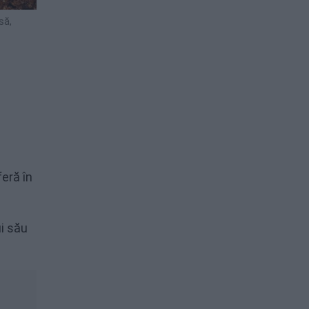
să,
i
eră în
i său