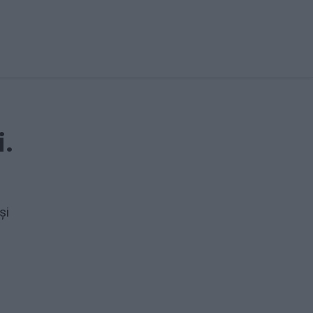
i.
și