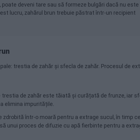
b, poate deveni tare sau să formeze bulgări dacă nu este
st lucru, zahărul brun trebuie păstrat într-un recipient
run
ale: trestia de zahăr și sfecla de zahăr. Procesul de ext
 trestia de zahăr este tăiată și curățată de frunze, iar s
a elimina impuritățile.
e zdrobită într-o moară pentru a extrage sucul, în timp c
pusă unui proces de difuzie cu apă fierbinte pentru a extr