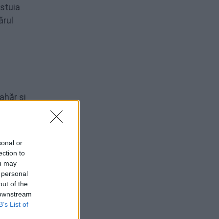
stuia
ărul
zahăr
și
 cel
sonal or
ection to
ou may
 personal
out of the
 downstream
B’s List of