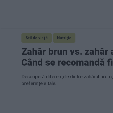
Stil de viață
Nutriție
Zahăr brun vs. zahăr 
Când se recomandă fi
Descoperă diferențele dintre zahărul brun și
preferințele tale.