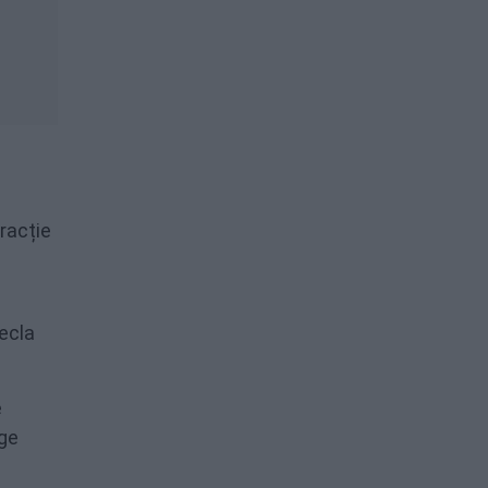
racție
fecla
e
age