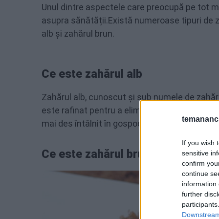
Unul dintre aspectele care preocupă pe tot 
asupra sănătății.Există numeroase tipuri de z
alb și zahărul brun.
Ce este zahărul alb
Zahărul alb, cunoscut și sub numele de zahăr 
este rafinat pentru a elimina impuritățile și a
temananc.
mai des întâlnit în gospodării și în industria a
If you wish 
Ce este zahărul brun
sensitive in
confirm you
continue se
information 
further disc
participants
Downstream 