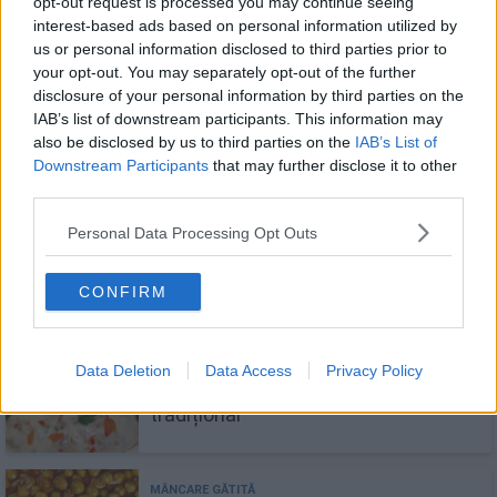
opt-out request is processed you may continue seeing
interest-based ads based on personal information utilized by
us or personal information disclosed to third parties prior to
Salată boeuf de post sau pentru
your opt-out. You may separately opt-out of the further
vegetarieni
disclosure of your personal information by third parties on the
IAB’s list of downstream participants. This information may
also be disclosed by us to third parties on the
IAB’s List of
Downstream Participants
that may further disclose it to other
third parties.
Castraveți murați în oțet pentru
Personal Data Processing Opt Outs
iarnă
CONFIRM
Salată boeuf cu carne de vită -
Data Deletion
Data Access
Privacy Policy
rețeta clasică a unui preparat
tradițional