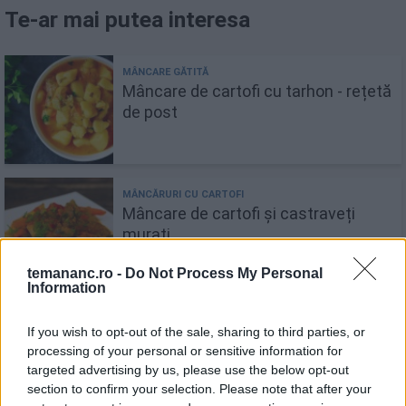
Te-ar mai putea interesa
Mâncare de cartofi cu tarhon - rețetă
de post
Mâncare de cartofi și castraveți
murați
temananc.ro -
Do Not Process My Personal
Information
If you wish to opt-out of the sale, sharing to third parties, or
Mâncare de castraveți murați cu
processing of your personal or sensitive information for
carne de porc
targeted advertising by us, please use the below opt-out
section to confirm your selection. Please note that after your