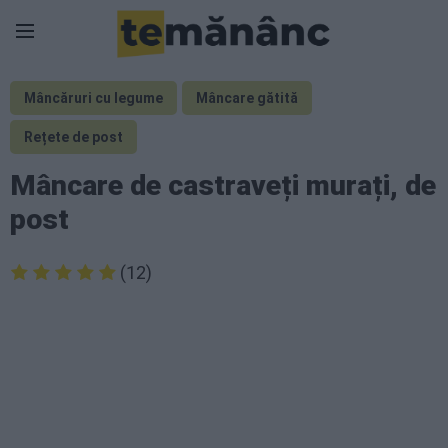
Mâncăruri cu legume
Mâncare gătită
Rețete de post
Mâncare de castraveți murați, de
post
(12)