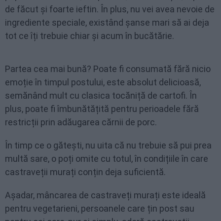
de făcut și foarte ieftin. În plus, nu vei avea nevoie de
ingrediente speciale, existând șanse mari să ai deja
tot ce îți trebuie chiar și acum în bucătărie.
Partea cea mai bună? Poate fi consumată fără nicio
emoție în timpul postului, este absolut delicioasă,
semănând mult cu clasica tocăniță de cartofi. În
plus, poate fi îmbunătățită pentru perioadele fără
restricții prin adăugarea cărnii de porc.
În timp ce o gătești, nu uita că nu trebuie să pui prea
multă sare, o poți omite cu totul, în condițiile în care
castraveții murați conțin deja suficientă.
Așadar, mâncarea de castraveți murați este ideală
pentru vegetarieni, persoanele care țin post sau