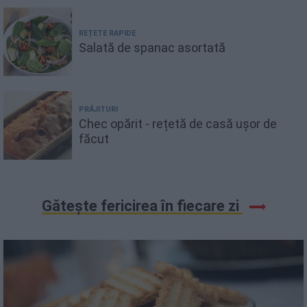
REȚETE RAPIDE
Salată de spanac asortată
PRĂJITURI
Chec opărit - rețetă de casă ușor de
făcut
Gătește fericirea în fiecare zi