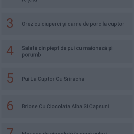
3
Orez cu ciuperci și carne de porc la cuptor
4
Salată din piept de pui cu maioneză și
porumb
5
Pui La Cuptor Cu Sriracha
6
Briose Cu Ciocolata Alba Si Capsuni
7
Mousse de ciocolată în două culori