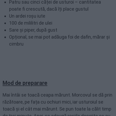
Patru sau cinci căței de usturoi – cantitatea
poate fi crescută, dacă îți place gustul
Un ardei roșu iute
100 de mililitri de ulei
Sare și piper, după gust
Opțional, se mai pot adăuga foi de dafin, mărar și
cimbru
Mod de preparare
Mai întâi se toacă ceapa mărunt. Morcovul se dă prin
răzătoare, pe fața cu ochiuri mici, iar usturoiul se
toacă și el cât mai mărunt. Se pun toate la călit timp
de trei minute. Apoi, se adaugă roșiile decojite ce au