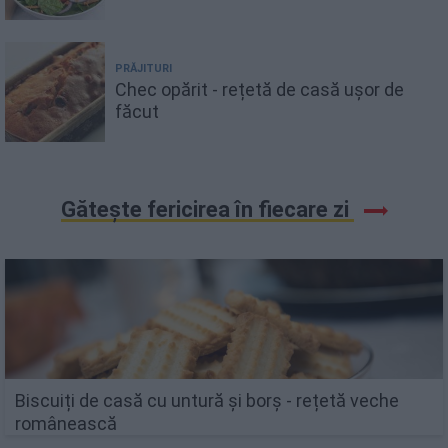
PRĂJITURI
Chec opărit - rețetă de casă ușor de
făcut
Gătește fericirea în fiecare zi
Biscuiți de casă cu untură și borș - rețetă veche
românească