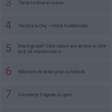
3
Tarta cu lime si cocos
4
Varză a la Cluj - rețetă tradițională
5
Kiwi îngrașă? Câte calorii are un kiwi și câte
poți să mănânci pe zi
6
Mâncare de ardei gras cu brănză
7
Cornulețe fragede cu gem