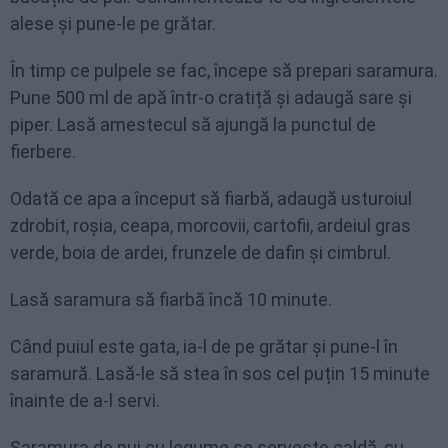
alese și pune-le pe grătar.
În timp ce pulpele se fac, începe să prepari saramura.
Pune 500 ml de apă într-o cratiță și adaugă sare și
piper. Lasă amestecul să ajungă la punctul de
fierbere.
Odată ce apa a început să fiarbă, adaugă usturoiul
zdrobit, roșia, ceapa, morcovii, cartofii, ardeiul gras
verde, boia de ardei, frunzele de dafin și cimbrul.
Lasă saramura să fiarbă încă 10 minute.
Când puiul este gata, ia-l de pe grătar și pune-l în
saramură. Lasă-le să stea în sos cel puțin 15 minute
înainte de a-l servi.
Saramura de pui cu legume se servește caldă, cu