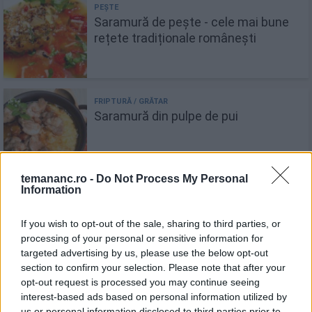
Saramură de pește - cele mai bune
rețete tradiționale românești
Saramură din pulpe de pui
temananc.ro -
Do Not Process My Personal
Information
Saramură de pui oltenească -
If you wish to opt-out of the sale, sharing to third parties, or
gustoasă și simplu de preparat
processing of your personal or sensitive information for
targeted advertising by us, please use the below opt-out
section to confirm your selection. Please note that after your
opt-out request is processed you may continue seeing
interest-based ads based on personal information utilized by
Saramură de pui cu mămăliguță
us or personal information disclosed to third parties prior to