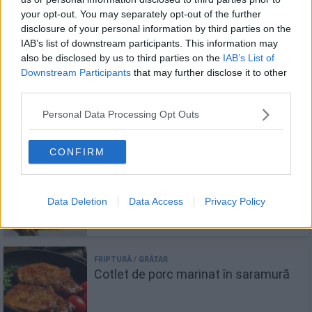
your opt-out. You may separately opt-out of the further
disclosure of your personal information by third parties on the
IAB’s list of downstream participants. This information may
also be disclosed by us to third parties on the
IAB’s List of
Downstream Participants
that may further disclose it to other
Top 7 murături în saramură de pus în
third parties.
2026. Pregătește-te pentru iarnă!
Personal Data Processing Opt Outs
CONFIRM
Saramură de scrumbie - rețeta care
revoluționează gustul peștelui!
Data Deletion
Data Access
Privacy Policy
Cotlet de porc marinat în saramură