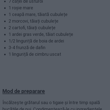
7 căței de usturoi
1 roșie mare
1 ceapă mare, tăiată cubulețe
2 morcovi, tăiați cubulețe
2 cartofi, tăiați cubulețe
1 ardei gras verde, tăiat cubulețe
1/2 linguriță de boia de ardei
3-4 frunză de dafin
1 linguriță de cimbru uscat
Mod de preparare
Încălzește grătarul sau o tigaie și între timp spală
bucățile de pui. Condimentează-le cu ingredientele