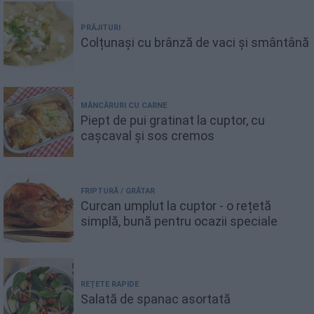
PRĂJITURI
Colțunași cu brânză de vaci și smântână
MÂNCĂRURI CU CARNE
Piept de pui gratinat la cuptor, cu
cașcaval și sos cremos
FRIPTURĂ / GRĂTAR
Curcan umplut la cuptor - o rețetă
simplă, bună pentru ocazii speciale
REȚETE RAPIDE
Salată de spanac asortată