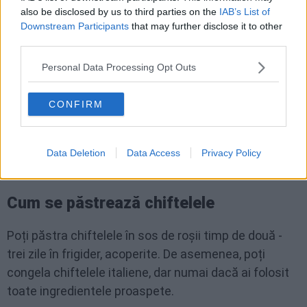
descrisă mai sus.
also be disclosed by us to third parties on the
IAB’s List of
Downstream Participants
that may further disclose it to other
third parties.
Chifteluțe cu cartofi în sos de roșii
Personal Data Processing Opt Outs
În loc de pesmet, poți folosi și cartofi fierți pentru a
face chifteluțe moi și gustoase în sos, care sunt, de
CONFIRM
asemenea, populare în rândul copiilor. Urmează
rețeta principală și înlocuiește cantitatea de pesmet
Data Deletion
Data Access
Privacy Policy
cu 200 de grame de cartofi fierți și pasați.
Cum se păstrează chiftelele
Poți păstra chiftelele în sos de roșii timp de două -
trei zile în frigider, acoperite. De asemenea, poți
congela chiftelele italiene, dar numai dacă ai folosit
toate ingredientele proaspete.