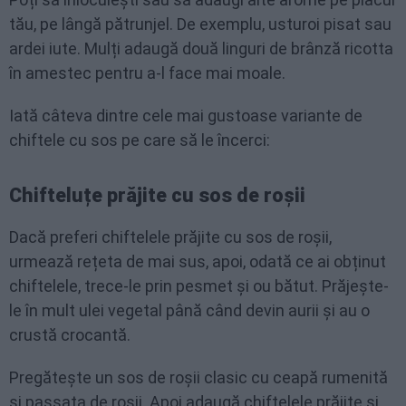
tău, pe lângă pătrunjel. De exemplu, usturoi pisat sau
ardei iute. Mulți adaugă două linguri de brânză ricotta
în amestec pentru a-l face mai moale.
Iată câteva dintre cele mai gustoase variante de
chiftele cu sos pe care să le încerci:
Chifteluțe prăjite cu sos de roșii
Dacă preferi chiftelele prăjite cu sos de roșii,
urmează rețeta de mai sus, apoi, odată ce ai obținut
chiftelele, trece-le prin pesmet și ou bătut. Prăjește-
le în mult ulei vegetal până când devin aurii și au o
crustă crocantă.
Pregătește un sos de roșii clasic cu ceapă rumenită
și passata de roșii. Apoi adaugă chiftelele prăjite și