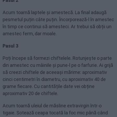
Pasul 2
Acum toarnă laptele și amestecă. La final adaugă
pesmetul puțin câte puțin. Încorporează-l în amestec
în timp ce continui să amesteci. Ar trebui să obții un
amestec ferm, dar moale.
Pasul 3
Poți începe să formezi chiftelele. Rotunjește o parte
din amestec cu mâinile și pune-l pe o farfurie. Ai grijă
să creezi chiftele de aceeași mărime: aproximativ
cinci centimetri în diametru, cu aproximativ 40 de
grame fiecare. Cu cantitățile date vei obține
aproximativ 20 de chiftele.
Acum toarnă uleiul de măsline extravirgin într-o
tigaie. Sotează ceapa tocată la foc mic până când