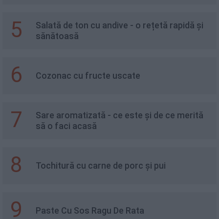
5
Salată de ton cu andive - o rețetă rapidă și
sănătoasă
6
Cozonac cu fructe uscate
7
Sare aromatizată - ce este și de ce merită
să o faci acasă
8
Tochitură cu carne de porc și pui
9
Paste Cu Sos Ragu De Rata