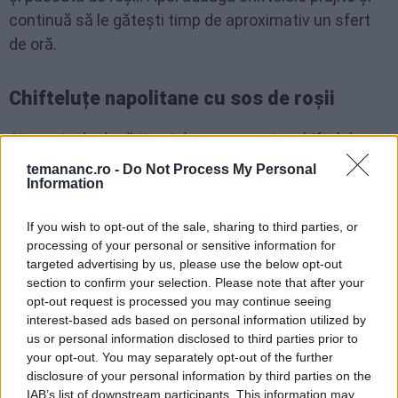
continuă să le gătești timp de aproximativ un sfert
de oră.
Chifteluțe napolitane cu sos de roșii
Ai nevoie de două tipuri de carne pentru chiftelele
napolitane: 250 de grame de carne de porc tocată și
temananc.ro -
Do Not Process My Personal
Information
250 de grame de carne de vită tocată.
If you wish to opt-out of the sale, sharing to third parties, or
Restul ingredientelor sunt aceleași ca în rețeta
processing of your personal or sensitive information for
targeted advertising by us, please use the below opt-out
tradițională (vezi mai sus), dar trebuie să adaugi 25
section to confirm your selection. Please note that after your
de grame (adică aproximativ 3 linguri) de semințe de
opt-out request is processed you may continue seeing
pin și 50 de grame (adică aproximativ 5 linguri) de
interest-based ads based on personal information utilized by
us or personal information disclosed to third parties prior to
stafide - deja înmuiate în apă fierbinte și stoarse - la
your opt-out. You may separately opt-out of the further
amestecul de chifteluțe. Dacă vrei, poți adăuga și
disclosure of your personal information by third parties on the
scorțișoară măcinată. La final, urmează rețeta
IAB’s list of downstream participants. This information may