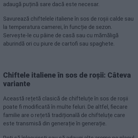
adaugă puțină sare dacă este necesar.
Savurează chiftelele italiene în sos de roșii calde sau
la temperatura camerei, în funcție de sezon.
Servește-le cu pâine de casă sau cu mămăligă
aburindă ori cu piure de cartofi sau spaghete.
Chiftele italiene în sos de roșii: Câteva
variante
Această rețetă clasică de chifteluțe în sos de roșii
poate fi modificată în multe feluri. De altfel, fiecare
familie are o rețetă tradițională de chifteluțe care
este transmisă din generație în generație.
Poți să înlocuiești sau să adaugi alte arome pe placul