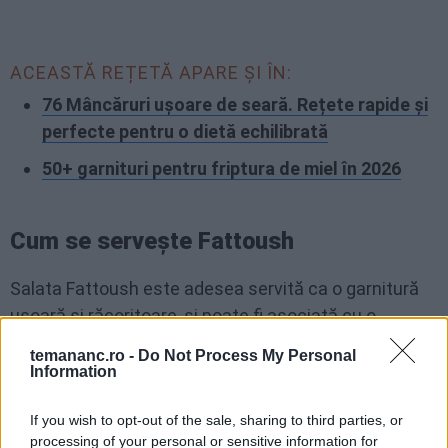
ACEASTĂ REȚETĂ APARE ȘI ÎN:
76 Mâncăruri ușoare de seară. Rețete rapide și
perfecte pentru o dietă echilibrată
50+ garnituri pentru friptura de miel în 2026
Cum se servește Fattoush
Salata Fattoush este adesea servită ca o garnitură
ușoară și răcoritoare, și poate fi asociată cu o
varietate de alte feluri de mâncare pentru o masă
temananc.ro -
Do Not Process My Personal
completă. Iată câteva idei:
Information
Pui sau pește la grătar:
Salata Fattoush poate fi
If you wish to opt-out of the sale, sharing to third parties, or
processing of your personal or sensitive information for
combinată cu pui sau pește la grătar pentru o masă