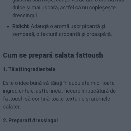
dulce și mai ușoară, astfel că nu copleșește
dressingul.
Ridichi:
Adaugă o aromă ușor picantă și
zemoasă, o textură crocantă și proaspătă.
Cum se prepară salata fattoush
1. Tăiați ingredientele
Este o idee bună să tăiați în cubulețe mici toate
ingredientele, astfel încât fiecare îmbucătură de
fattoush să conțină toate texturile și aromele
salatei.
2. Preparați dressingul