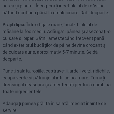
sarea și piperul. Încorporați încet uleiul de măsline,
bătând continuu până la emulsionare. Dați deoparte.
Prăjiți lipia:
Într-o tigaie mare, încălziți uleiul de
măsline la foc mediu. Adăugați pâinea și asezonați-o
cu sare și piper. Gătiți, amestecând frecvent până
când exteriorul bucăților de pâine devine crocant și
de culoare aurie, aproximativ 5-7 minute. Se dă
deoparte.
Puneți salata, roșiile, castraveții, ardeii verzi, ridichile,
ceapa verde și pătrunjelul într-un bol mare. Turnați
dressingul deasupra și amestecați pentru a combina
toate ingredientele.
Adăugați pâinea prăjită în salată imediat înainte de
servire.