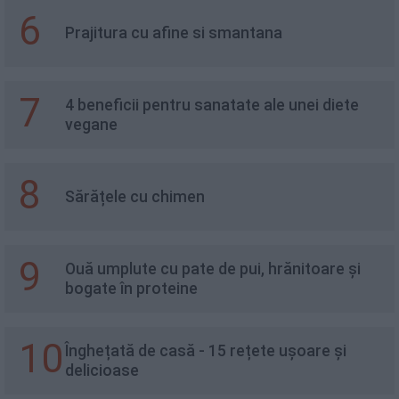
6
Prajitura cu afine si smantana
7
4 beneficii pentru sanatate ale unei diete
vegane
8
Sărățele cu chimen
9
Ouă umplute cu pate de pui, hrănitoare și
bogate în proteine
10
Înghețată de casă - 15 rețete ușoare și
delicioase