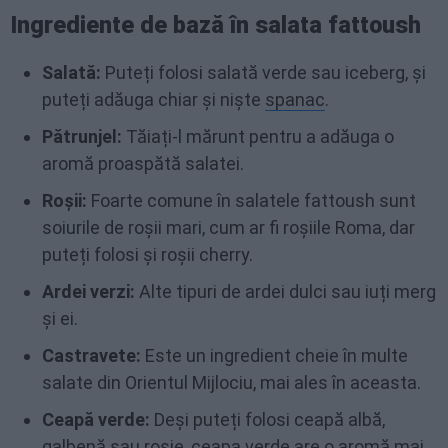
Ingrediente de bază în salata fattoush
Salată:
Puteți folosi salată verde sau iceberg, și
puteți adăuga chiar și niște
spanac
.
Pătrunjel:
Tăiați-l mărunt pentru a adăuga o
aromă proaspătă salatei.
Roșii:
Foarte comune în salatele fattoush sunt
soiurile de roșii mari, cum ar fi roșiile Roma, dar
puteți folosi și roșii cherry.
Ardei verzi:
Alte tipuri de ardei dulci sau iuți merg
și ei.
Castravete:
Este un ingredient cheie în multe
salate din Orientul Mijlociu, mai ales în aceasta.
Ceapă verde:
Deși puteți folosi ceapă albă,
galbenă sau roșie, ceapa verde are o aromă mai