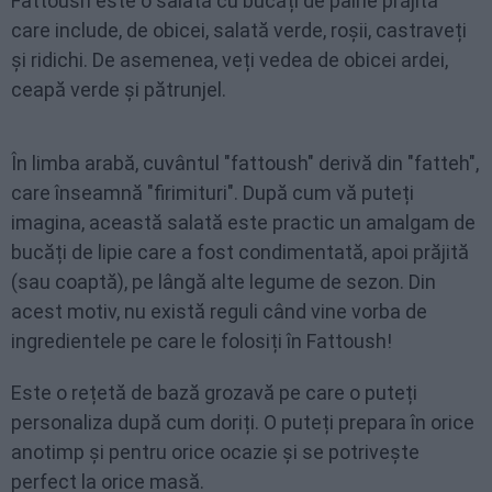
Fattoush este o salată cu bucăți de pâine prăjită
care include, de obicei, salată verde, roșii, castraveți
și ridichi. De asemenea, veți vedea de obicei ardei,
ceapă verde și pătrunjel.
În limba arabă, cuvântul "fattoush" derivă din "fatteh",
care înseamnă "firimituri". După cum vă puteți
imagina, această salată este practic un amalgam de
bucăți de lipie care a fost condimentată, apoi prăjită
(sau coaptă), pe lângă alte legume de sezon. Din
acest motiv, nu există reguli când vine vorba de
ingredientele pe care le folosiți în Fattoush!
Este o rețetă de bază grozavă pe care o puteți
personaliza după cum doriți. O puteți prepara în orice
anotimp și pentru orice ocazie și se potrivește
perfect la orice masă.