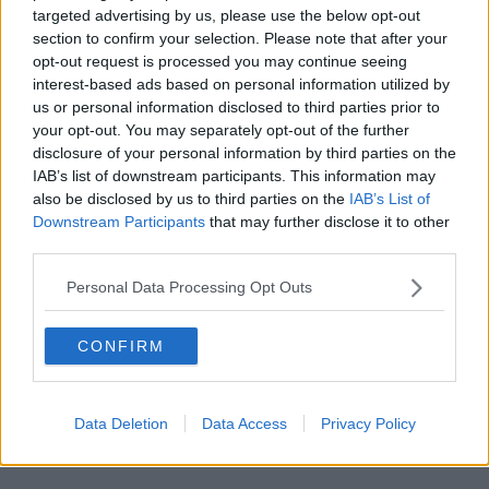
targeted advertising by us, please use the below opt-out
completă și satisfăcătoare. Proteinele slabe din pui
section to confirm your selection. Please note that after your
sau pește vor ajuta la echilibrarea carbohidraților și a
opt-out request is processed you may continue seeing
fibrelor din salată.
interest-based ads based on personal information utilized by
us or personal information disclosed to third parties prior to
your opt-out. You may separately opt-out of the further
Hummus și lipie:
Salata Fattoush poate fi servită cu
disclosure of your personal information by third parties on the
hummus
și lipie pentru o masă delicioasă și
IAB’s list of downstream participants. This information may
satisfăcătoare. Hummusul este o sursă de
proteine
also be disclosed by us to third parties on the
IAB’s List of
și grăsimi sănătoase, în timp ce lipia conține
Downstream Participants
that may further disclose it to other
third parties.
carbohidrați
și
fibre
.
Personal Data Processing Opt Outs
Falafel:
Salata Fattoush poate fi asortată cu
falafel
,
un fel de mâncare din Orientul Mijlociu preparat din
CONFIRM
năut zdrobit și condimente, compoziție care se
formează în bile și se prăjește. Falafelul este o sursă
vegetariană de proteine și completează aromele
Data Deletion
Data Access
Privacy Policy
salatei.