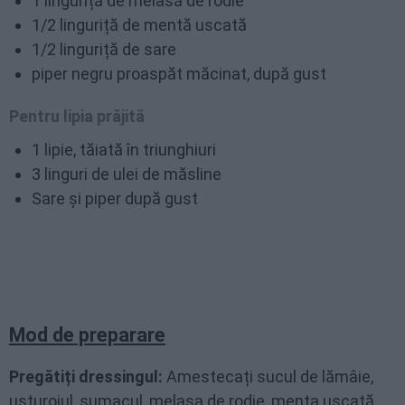
1 linguriță de melasă de rodie
1/2 linguriță de mentă uscată
1/2 linguriță de sare
piper negru proaspăt măcinat, după gust
Pentru lipia prăjită
1 lipie, tăiată în triunghiuri
3 linguri de ulei de măsline
Sare și piper după gust
Mod de preparare
Pregătiți dressingul:
Amestecați sucul de lămâie,
usturoiul, sumacul, melasa de rodie, menta uscată,