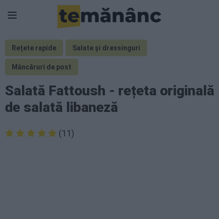
Rețete rapide
Salate și dressinguri
Mâncăruri de post
Salată Fattoush - rețeta originală
de salată libaneză
(11)