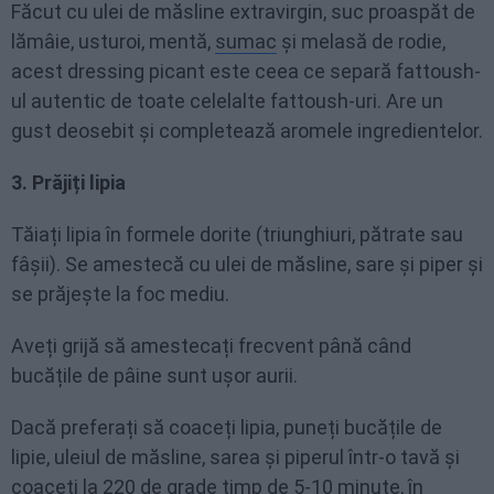
Făcut cu ulei de măsline extravirgin, suc proaspăt de
lămâie, usturoi, mentă,
sumac
și melasă de rodie,
acest dressing picant este ceea ce separă fattoush-
ul autentic de toate celelalte fattoush-uri. Are un
gust deosebit și completează aromele ingredientelor.
3. Prăjiți lipia
Tăiați lipia în formele dorite (triunghiuri, pătrate sau
fâșii). Se amestecă cu ulei de măsline, sare și piper și
se prăjește la foc mediu.
Aveți grijă să amestecați frecvent până când
bucățile de pâine sunt ușor aurii.
Dacă preferați să coaceți lipia, puneți bucățile de
lipie, uleiul de măsline, sarea și piperul într-o tavă și
coaceți la 220 de grade timp de 5-10 minute, în