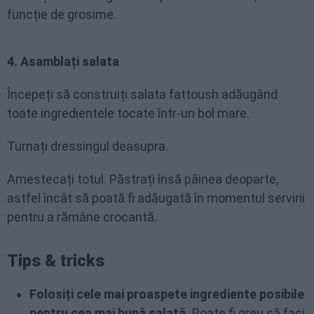
funcție de grosime.
4. Asamblați salata
Începeți să construiți salata fattoush adăugând
toate ingredientele tocate într-un bol mare.
Turnați dressingul deasupra.
Amestecați totul. Păstrați însă pâinea deoparte,
astfel încât să poată fi adăugată în momentul servirii
pentru a rămâne crocantă.
Tips & tricks
Folosiți cele mai proaspete ingrediente posibile
pentru cea mai bună salată.
Poate fi greu să faci