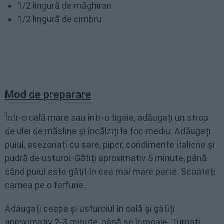
1/2 lingură de măghiran
1/2 lingură de cimbru
Mod de preparare
Într-o oală mare sau într-o tigaie, adăugați un strop
de ulei de măsline și încălziți la foc mediu. Adăugați
puiul, asezonați cu sare, piper, condimente italiene și
pudră de usturoi. Gătiți aproximativ 5 minute, până
când puiul este gătit în cea mai mare parte. Scoateți
carnea pe o farfurie.
Adăugați ceapa și usturoiul în oală și gătiți
aproximativ 2-3 minute, până se înmoaie. Turnați