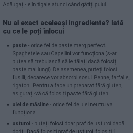
Adăugați-le în tigaie atunci când gătiți puiul.
Nu ai exact aceleași ingrediente? Iată
cu ce le poți înlocui
paste
- orice fel de paste merg perfect.
Spaghetele sau Capellini vor funcționa (s-ar
putea să trebuiască să le tăiați dacă folosiți
paste mai lungi). De asemenea, puteți folosi
fusilli, deoarece vor absorbi sosul. Penne, farfalle,
rigatoni. Pentru a face un preparat fără gluten,
asigurați-vă că folosiți paste fără gluten.
ulei de măsline
- orice fel de ulei neutru va
funcționa.
usturoi
- puteți folosi doar praf de usturoi dacă
doriți. Dacă folosiți praf de usturoi, folosiți 1