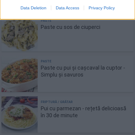
Data Deletion
Data Access
Privacy Policy
Paste cu sos de ciuperci
Paste cu pui și cașcaval la cuptor -
Simplu și savuros
Pui cu parmezan - rețetă delicioasă
în 30 de minute