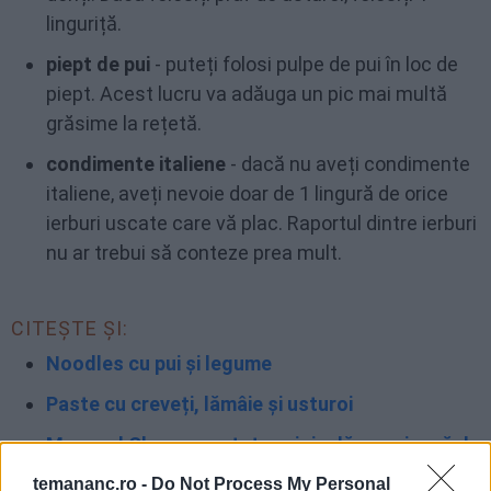
linguriță.
piept de pui
- puteți folosi pulpe de pui în loc de
piept. Acest lucru va adăuga un pic mai multă
grăsime la rețetă.
condimente italiene
- dacă nu aveți condimente
italiene, aveți nevoie doar de 1 lingură de orice
ierburi uscate care vă plac. Raportul dintre ierburi
nu ar trebui să conteze prea mult.
CITEȘTE ȘI:
Noodles cu pui și legume
Paste cu creveți, lămâie și usturoi
Mac and Cheese - rețeta originală americană de
macaroane cu brânză
temananc.ro -
Do Not Process My Personal