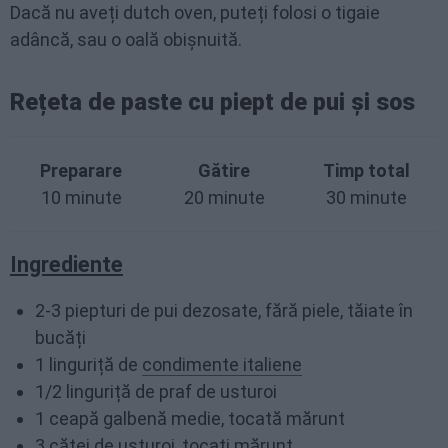
Dacă nu aveți dutch oven, puteți folosi o tigaie
adâncă, sau o oală obișnuită.
Rețeta de paste cu piept de pui și sos
Preparare
Gătire
Timp total
10 minute
20 minute
30 minute
Ingrediente
2-3 piepturi de pui dezosate, fără piele, tăiate în
bucăți
1 linguriță de
condimente italiene
1/2 linguriță de praf de usturoi
1 ceapă galbenă medie, tocată mărunt
3 căței de usturoi, tocați mărunt