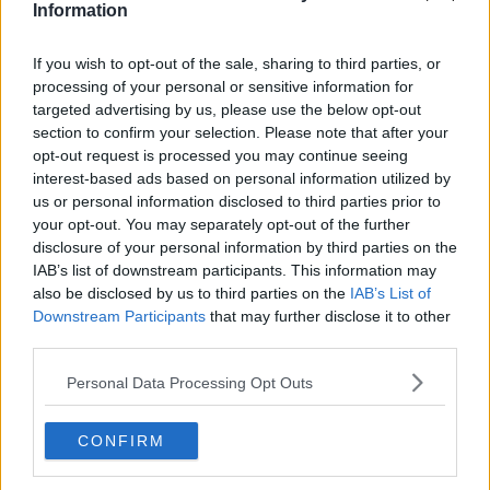
Information
Paste Primavera. Ce sunt și cum le poți prepara
Spaghete cu bacon și sos de roșii
If you wish to opt-out of the sale, sharing to third parties, or
processing of your personal or sensitive information for
Furnici în copac. Rețeta tradițională, pas cu pas
targeted advertising by us, please use the below opt-out
section to confirm your selection. Please note that after your
opt-out request is processed you may continue seeing
interest-based ads based on personal information utilized by
us or personal information disclosed to third parties prior to
FACEBOOK
WHATSAPP
EMAIL
your opt-out. You may separately opt-out of the further
disclosure of your personal information by third parties on the
IAB’s list of downstream participants. This information may
also be disclosed by us to third parties on the
IAB’s List of
Downstream Participants
that may further disclose it to other
third parties.
Te-ar mai putea interesa
Personal Data Processing Opt Outs
Piept de pui cu sos de roșii - rețetă
CONFIRM
simplă și gata în 30 de minute