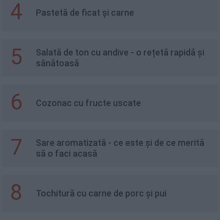
4
Pastetă de ficat și carne
5
Salată de ton cu andive - o rețetă rapidă și
sănătoasă
6
Cozonac cu fructe uscate
7
Sare aromatizată - ce este și de ce merită
să o faci acasă
8
Tochitură cu carne de porc și pui