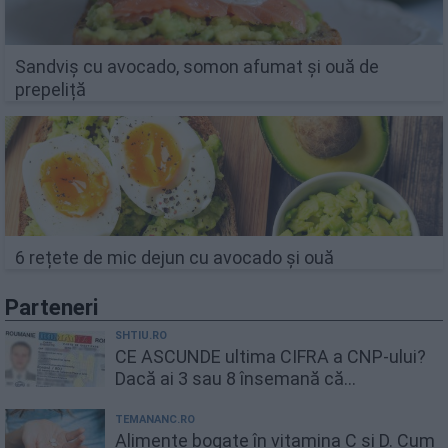
Sandviș cu avocado, somon afumat și ouă de
prepeliță
6 rețete de mic dejun cu avocado și ouă
Parteneri
SHTIU.RO
CE ASCUNDE ultima CIFRA a CNP-ului?
Dacă ai 3 sau 8 însemană că...
TEMANANC.RO
Alimente bogate în vitamina C și D. Cum