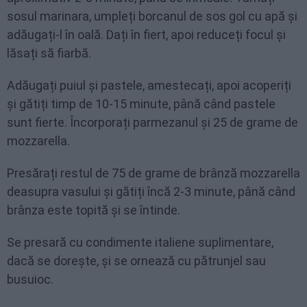
sosul marinara, umpleți borcanul de sos gol cu apă și
adăugați-l în oală. Dați în fiert, apoi reduceți focul și
lăsați să fiarbă.
Adăugați puiul și pastele, amestecați, apoi acoperiți
și gătiți timp de 10-15 minute, până când pastele
sunt fierte. Încorporați parmezanul și 25 de grame de
mozzarella.
Presărați restul de 75 de grame de brânză mozzarella
deasupra vasului și gătiți încă 2-3 minute, până când
brânza este topită și se întinde.
Se presară cu condimente italiene suplimentare,
dacă se dorește, și se ornează cu pătrunjel sau
busuioc.