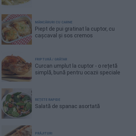
MÂNCĂRURI CU CARNE
Piept de pui gratinat la cuptor, cu
cașcaval și sos cremos
FRIPTURĂ / GRĂTAR
Curcan umplut la cuptor - o rețetă
simplă, bună pentru ocazii speciale
REȚETE RAPIDE
Salată de spanac asortată
PRĂJITURI