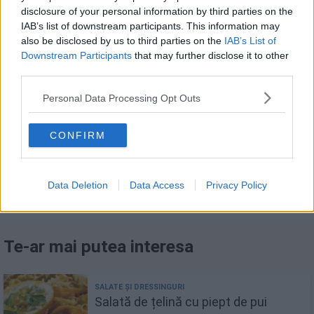
Legume la grătar. Preparare și trucuri utile
disclosure of your personal information by third parties on the
IAB’s list of downstream participants. This information may
Quinoa cu legume în stil mexican
also be disclosed by us to third parties on the
IAB’s List of
Downstream Participants
that may further disclose it to other
Cușcuș cu legume în stil mediteranean
third parties.
Quinoa cu lămâie și ierburi aromate
Personal Data Processing Opt Outs
CONFIRM
FACEBOOK
WHATSAPP
EMAIL
Data Deletion
Data Access
Privacy Policy
Te-ar mai putea interesa
Salată de țelină cu piept de pui