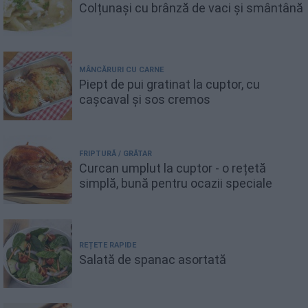
Colțunași cu brânză de vaci și smântână
MÂNCĂRURI CU CARNE
Piept de pui gratinat la cuptor, cu
cașcaval și sos cremos
FRIPTURĂ / GRĂTAR
Curcan umplut la cuptor - o rețetă
simplă, bună pentru ocazii speciale
REȚETE RAPIDE
Salată de spanac asortată