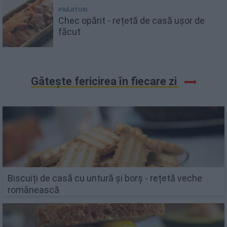
PRĂJITURI
Chec opărit - rețetă de casă ușor de
făcut
Gătește fericirea în fiecare zi
Biscuiți de casă cu untură și borș - rețetă veche
românească