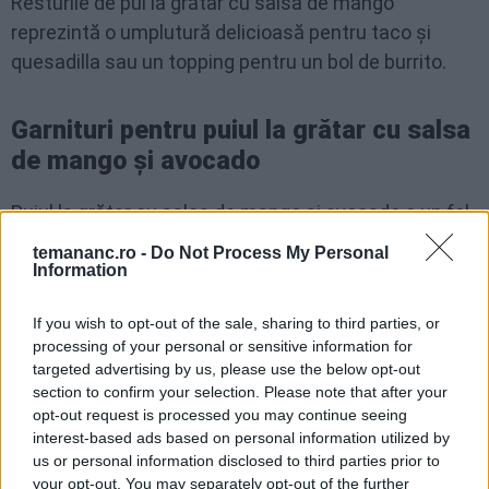
Resturile de pui la grătar cu salsa de mango
reprezintă o umplutură delicioasă pentru taco și
quesadilla sau un topping pentru un bol de burrito.
Garnituri pentru puiul la grătar cu salsa
de mango și avocado
Puiul la grătar cu salsa de mango și avocado e un fel
de mâncare destul de versatil și se poate combina
temananc.ro -
Do Not Process My Personal
cu o varietate de garnituri și aperitive. Iată câteva
Information
idei:
If you wish to opt-out of the sale, sharing to third parties, or
processing of your personal or sensitive information for
Salată verde cu roșii și castraveți
targeted advertising by us, please use the below opt-out
Salată tabbouleh cu cușcuș
section to confirm your selection. Please note that after your
opt-out request is processed you may continue seeing
Piure de cartofi dulci. O garnitură specială, fără
interest-based ads based on personal information utilized by
prea multe calorii
us or personal information disclosed to third parties prior to
your opt-out. You may separately opt-out of the further