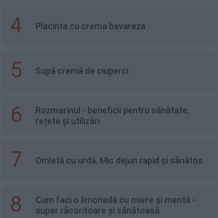
4
Placinta cu crema bavareza
5
Supă cremă de ciuperci
6
Rozmarinul - beneficii pentru sănătate,
rețete și utilizări
7
Omletă cu urdă. Mic dejun rapid și sănătos
8
Cum faci o limonadă cu miere și mentă -
super răcoritoare și sănătoasă