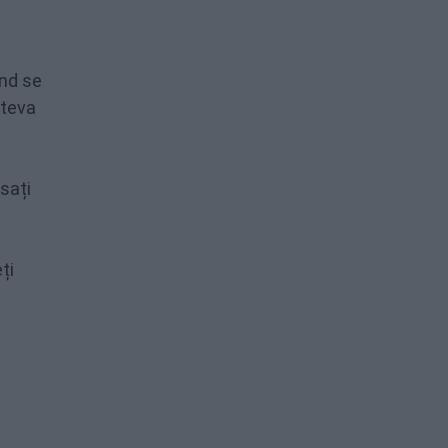
ând se
âteva
ăsați
ți