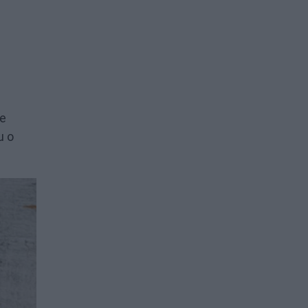
de
u o