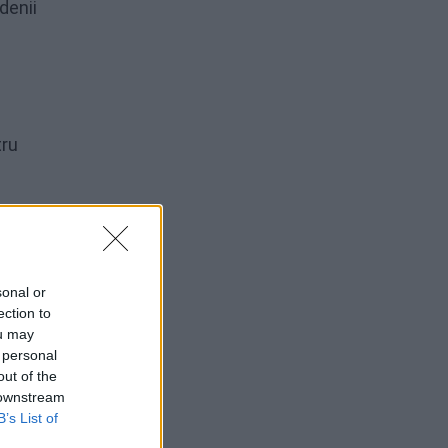
denii
tru
sonal or
ection to
ou may
 personal
out of the
 downstream
B’s List of