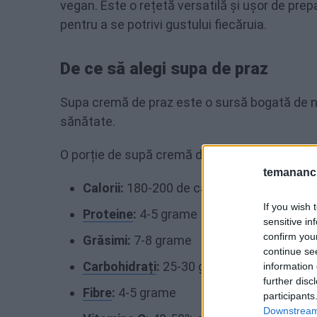
vegan. Este o rețetă versatilă și ușor de prep
pentru a se potrivi gustului fiecăruia.
De ce să alegi supa de praz
Supa cremă de praz este o sursă bogată de nut
sănătate.
O porție de supă cremă de praz (aproximativ 
temananc.
Calorii:
180-200 de calorii
If you wish 
Proteine
:
4-5 grame
sensitive in
confirm you
Grăsimi:
7-8 grame
continue se
Carbohidrați
:
25-30 grame
information 
further disc
Fibre
:
4-5 grame
participants
Downstream 