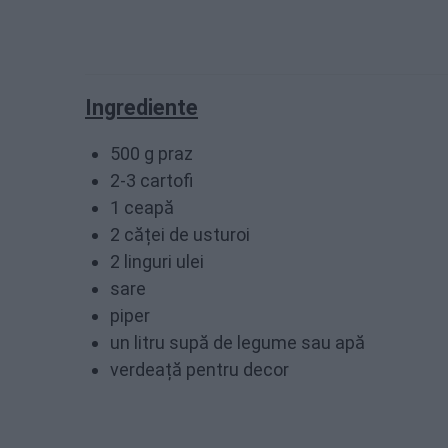
Ingrediente
500 g praz
2-3 cartofi
1 ceapă
2 căței de usturoi
2 linguri ulei
sare
piper
un litru supă de legume sau apă
verdeață pentru decor