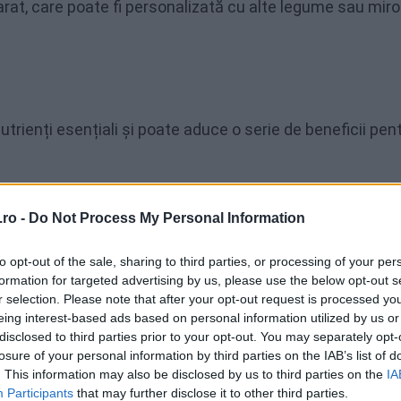
arat, care poate fi personalizată cu alte legume sau miro
rienți esențiali și poate aduce o serie de beneficii pen
250 ml) are:
ro -
Do Not Process My Personal Information
to opt-out of the sale, sharing to third parties, or processing of your per
formation for targeted advertising by us, please use the below opt-out s
r selection. Please note that after your opt-out request is processed y
eing interest-based ads based on personal information utilized by us or
disclosed to third parties prior to your opt-out. You may separately opt-
losure of your personal information by third parties on the IAB’s list of
. This information may also be disclosed by us to third parties on the
IA
Participants
that may further disclose it to other third parties.