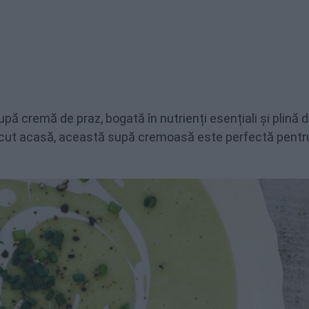
upă cremă de praz, bogată în nutrienți esențiali și plină 
 făcut acasă, această supă cremoasă este perfectă pentr