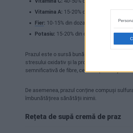
Vitamina C:
40-50% din doza zilnică rec
Vitamina A:
15-20% din doza zilnică rec
Persona
Fier
:
10-15% din doza zilnică recomandat
Potasiu:
15-20% din doza zilnică recoma
Prazul este o sursă bună de antioxidanți, cum a
stresului oxidativ și la protejarea celulelor îm
semnificativă de fibre, ceea ce poate ajuta la
De asemenea, prazul conține compuși sulfurați, 
îmbunătățirea sănătății inimii.
Rețeta de supă cremă de praz