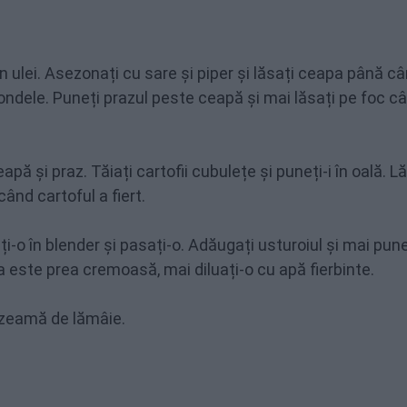
in ulei. Asezonați cu sare și piper și lăsați ceapa până c
l rondele. Puneți prazul peste ceapă și mai lăsați pe foc c
pă și praz. Tăiați cartofii cubulețe și puneți-i în oală. L
ând cartoful a fiert.
-o în blender și pasați-o. Adăugați usturoiul și mai pune
a este prea cremoasă, mai diluați-o cu apă fierbinte.
 zeamă de lămâie.