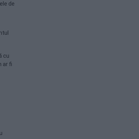
dele de
ntul
ă cu
 ar fi
u