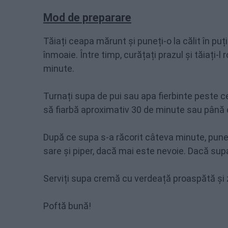
Mod de preparare
Tăiați ceapa mărunt și puneți-o la călit în puț
înmoaie. Între timp, curățați prazul și tăiați-
minute.
Turnați supa de pui sau apa fierbinte peste cea
să fiarbă aproximativ 30 de minute sau până c
După ce supa s-a răcorit câteva minute, puneți
sare și piper, dacă mai este nevoie. Dacă sup
Serviți supa cremă cu verdeață proaspătă și
Poftă bună!