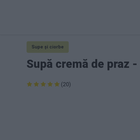
Supe și ciorbe
Supă cremă de praz - 
(20)