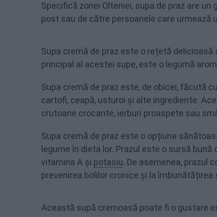
Specifică zonei Olteniei, supa de praz are un 
post sau de către persoanele care urmează u
Supa cremă de praz este o rețetă delicioasă și
principal al acestei supe, este o legumă arom
Supa cremă de praz este, de obicei, făcută c
cartofi, ceapă, usturoi și alte ingrediente. Ace
crutoane crocante, ierburi proaspete sau sm
Supa cremă de praz este o opțiune sănătoasă
legume în dieta lor. Prazul este o sursă bună 
vitamina A și
potasiu
. De asemenea, prazul co
prevenirea bolilor cronice și la îmbunătățirea 
Această supă cremoasă poate fi o gustare exc