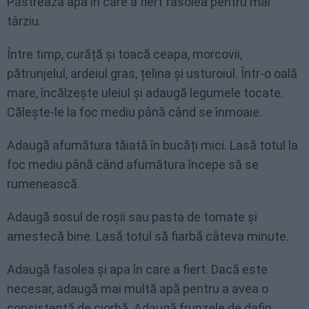
Păstrează apa în care a fiert fasolea pentru mai
târziu.
Între timp, curăță și toacă ceapa, morcovii,
pătrunjelul, ardeiul gras, țelina și usturoiul. Într-o oală
mare, încălzește uleiul și adaugă legumele tocate.
Călește-le la foc mediu până când se înmoaie.
Adaugă afumătura tăiată în bucăți mici. Lasă totul la
foc mediu până când afumătura începe să se
rumenească.
Adaugă sosul de roșii sau pasta de tomate și
amestecă bine. Lasă totul să fiarbă câteva minute.
Adaugă fasolea și apa în care a fiert. Dacă este
necesar, adaugă mai multă apă pentru a avea o
consistență de ciorbă. Adaugă frunzele de dafin,