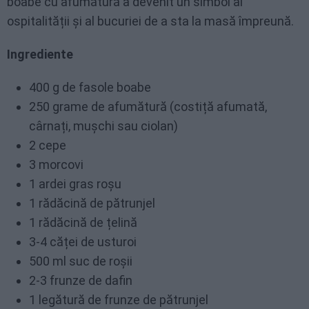
boabe cu afumătură a devenit un simbol al
ospitalității și al bucuriei de a sta la masă împreună.
Ingrediente
400 g de fasole boabe
250 grame de afumătură (costiță afumată,
cârnați, mușchi sau ciolan)
2 cepe
3 morcovi
1 ardei gras roșu
1 rădăcină de pătrunjel
1 rădăcină de țelină
3-4 căței de usturoi
500 ml suc de roșii
2-3 frunze de dafin
1 legătură de frunze de pătrunjel