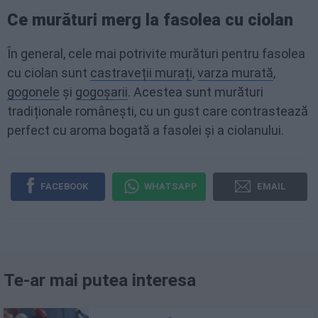
Ce murături merg la fasolea cu ciolan
În general, cele mai potrivite murături pentru fasolea
cu ciolan sunt
castraveții murați
,
varza murată
,
gogonele
și
gogoșarii
. Acestea sunt murături
tradiționale românești, cu un gust care contrastează
perfect cu aroma bogată a fasolei și a ciolanului.
FACEBOOK
WHATSAPP
EMAIL
Te-ar mai putea interesa