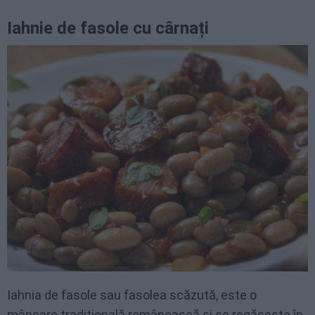
Iahnie de fasole cu cârnați
Iahnia de fasole sau fasolea scăzută, este o
mâncare tradițională românească și se regăsește în