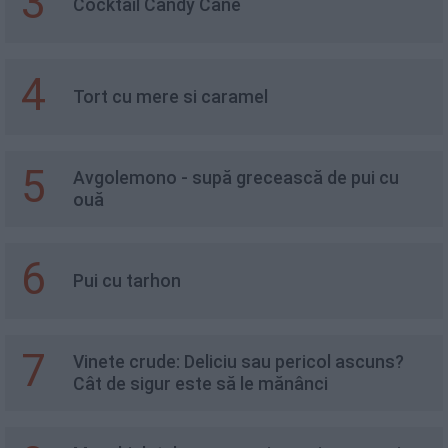
3
Cocktail Candy Cane
4
Tort cu mere si caramel
5
Avgolemono - supă grecească de pui cu
ouă
6
Pui cu tarhon
7
Vinete crude: Deliciu sau pericol ascuns?
Cât de sigur este să le mănânci