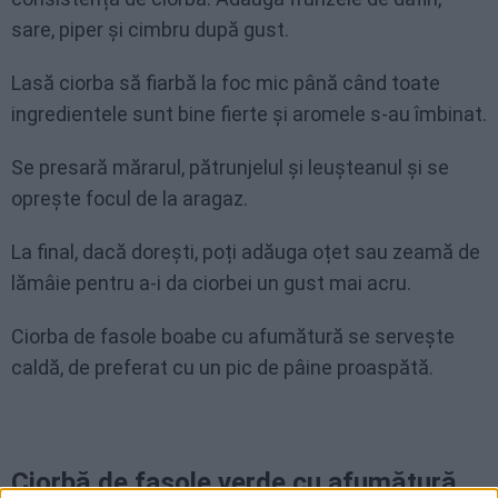
sare, piper și cimbru după gust.
Lasă ciorba să fiarbă la foc mic până când toate
ingredientele sunt bine fierte și aromele s-au îmbinat.
Se presară mărarul, pătrunjelul și leușteanul și se
oprește focul de la aragaz.
La final, dacă dorești, poți adăuga oțet sau zeamă de
lămâie pentru a-i da ciorbei un gust mai acru.
Ciorba de fasole boabe cu afumătură se servește
caldă, de preferat cu un pic de pâine proaspătă.
Ciorbă de fasole verde cu afumătură