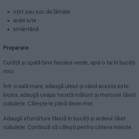
oțet sau suc de lămâie
ardei iute
smântână
Preparare
Curăță și spală bine fasolea verde, apoi o tai în bucăți
mici.
Într-o oală mare, adaugă uleiul și când acesta este
încins, adaugă ceapa tocată mărunt și morcovii tăiați
cubulețe. Călește-le până devin moi.
Adaugă afumătura tăiată în bucăți și ardeiul tăiat
cubulețe. Continuă să călești pentru câteva minute.