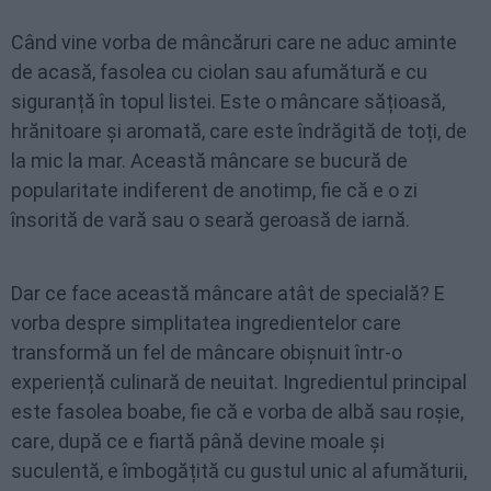
Când vine vorba de mâncăruri care ne aduc aminte
de acasă, fasolea cu ciolan sau afumătură e cu
siguranță în topul listei. Este o mâncare sățioasă,
hrănitoare și aromată, care este îndrăgită de toți, de
la mic la mar. Această mâncare se bucură de
popularitate indiferent de anotimp, fie că e o zi
însorită de vară sau o seară geroasă de iarnă.
Dar ce face această mâncare atât de specială? E
vorba despre simplitatea ingredientelor care
transformă un fel de mâncare obișnuit într-o
experiență culinară de neuitat. Ingredientul principal
este fasolea boabe, fie că e vorba de albă sau roșie,
care, după ce e fiartă până devine moale și
suculentă, e îmbogățită cu gustul unic al afumăturii,