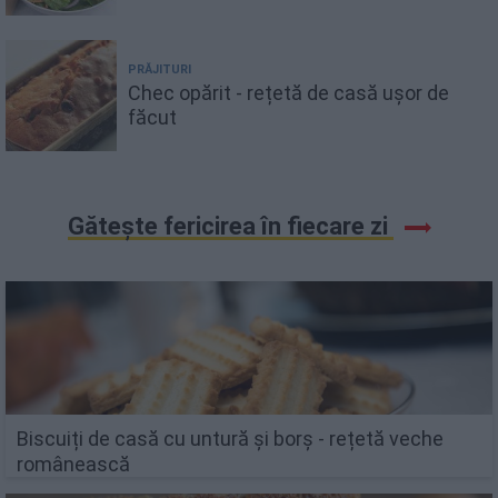
PRĂJITURI
Chec opărit - rețetă de casă ușor de
făcut
Gătește fericirea în fiecare zi
Biscuiți de casă cu untură și borș - rețetă veche
românească