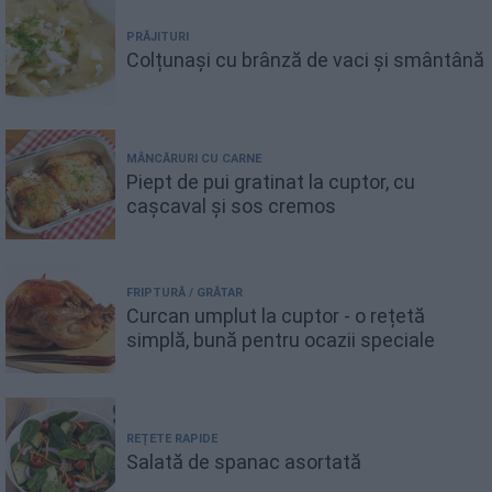
PRĂJITURI
Colțunași cu brânză de vaci și smântână
MÂNCĂRURI CU CARNE
Piept de pui gratinat la cuptor, cu
cașcaval și sos cremos
FRIPTURĂ / GRĂTAR
Curcan umplut la cuptor - o rețetă
simplă, bună pentru ocazii speciale
REȚETE RAPIDE
Salată de spanac asortată