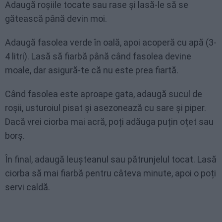
Adaugă roșiile tocate sau rase și lasă-le să se
gătească până devin moi.
Adaugă fasolea verde în oală, apoi acoperă cu apă (3-
4 litri). Lasă să fiarbă până când fasolea devine
moale, dar asigură-te că nu este prea fiartă.
Când fasolea este aproape gata, adaugă sucul de
roșii, usturoiul pisat și asezonează cu sare și piper.
Dacă vrei ciorba mai acră, poți adăuga puțin oțet sau
borș.
În final, adaugă leușteanul sau pătrunjelul tocat. Lasă
ciorba să mai fiarbă pentru câteva minute, apoi o poți
servi caldă.