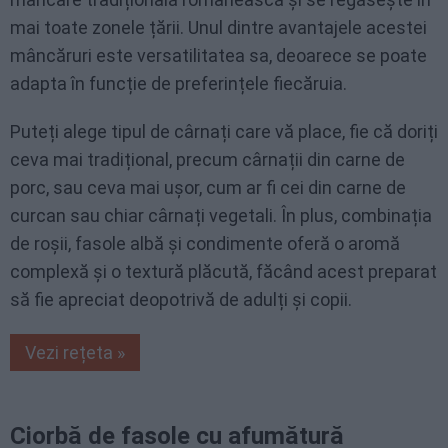
mai toate zonele țării. Unul dintre avantajele acestei
mâncăruri este versatilitatea sa, deoarece se poate
adapta în funcție de preferințele fiecăruia.
Puteți alege tipul de cârnați care vă place, fie că doriți
ceva mai tradițional, precum cârnații din carne de
porc, sau ceva mai ușor, cum ar fi cei din carne de
curcan sau chiar cârnați vegetali. În plus, combinația
de roșii, fasole albă și condimente oferă o aromă
complexă și o textură plăcută, făcând acest preparat
să fie apreciat deopotrivă de adulți și copii.
Vezi rețeta »
Ciorbă de fasole cu afumătură