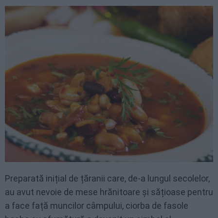
Preparată inițial de țăranii care, de-a lungul secolelor,
au avut nevoie de mese hrănitoare și sățioase pentru
a face față muncilor câmpului, ciorba de fasole