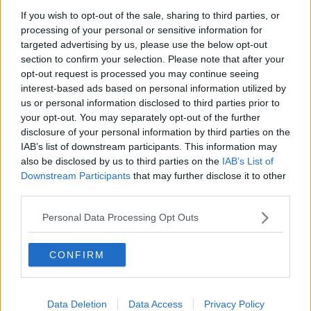
medicul despre consumul de sfeclă roșie.
If you wish to opt-out of the sale, sharing to third parties, or
processing of your personal or sensitive information for
targeted advertising by us, please use the below opt-out
De asemenea, această legumă conține oxalați, care
section to confirm your selection. Please note that after your
opt-out request is processed you may continue seeing
pot provoca pietre la rinichi.
interest-based ads based on personal information utilized by
us or personal information disclosed to third parties prior to
your opt-out. You may separately opt-out of the further
Cum se prepară sucul de sfeclă roșie
disclosure of your personal information by third parties on the
IAB’s list of downstream participants. This information may
Sucul de sfeclă roșie se prepară folosind un robot de
also be disclosed by us to third parties on the
IAB’s List of
bucătărie, un storcător de fructe sau un blender. De
Downstream Participants
that may further disclose it to other
third parties.
obicei, sfecla de combină cu alte fructe și legume,
pentru ca gustul sucului să fie mai plăcut.
Personal Data Processing Opt Outs
Spălați bine sfecla și curățați-o de coajă. Pentru
CONFIRM
un plus de nutrienți, puteți folosi sfecla cu tot cu
coajă, dar asigurați-vă că este bine spălată.
Data Deletion
Data Access
Privacy Policy
Tăiați sfecla cubulețe și puneți-o în blender sau