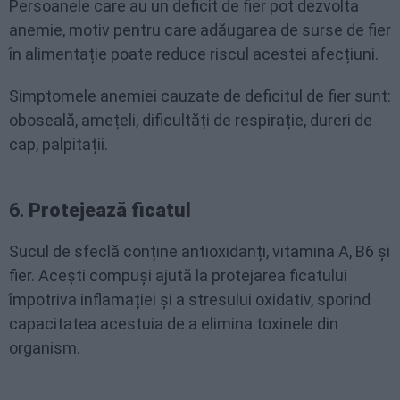
Persoanele care au un deficit de fier pot dezvolta
anemie, motiv pentru care adăugarea de surse de fier
în alimentație poate reduce riscul acestei afecțiuni.
Simptomele anemiei cauzate de deficitul de fier sunt:
oboseală, amețeli, dificultăți de respirație, dureri de
cap, palpitații.
6.
Protejează ficatul
Sucul de sfeclă conține antioxidanți, vitamina A, B6 și
fier. Acești compuși ajută la protejarea ficatului
împotriva inflamației și a stresului oxidativ, sporind
capacitatea acestuia de a elimina toxinele din
organism.