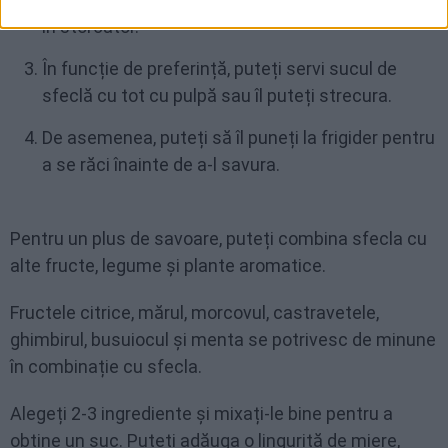
în storcător.
În funcție de preferință, puteți servi sucul de
sfeclă cu tot cu pulpă sau îl puteți strecura.
De asemenea, puteți să îl puneți la frigider pentru
a se răci înainte de a-l savura.
Pentru un plus de savoare, puteți combina sfecla cu
alte fructe, legume și plante aromatice.
Fructele citrice, mărul, morcovul, castravetele,
ghimbirul, busuiocul și menta se potrivesc de minune
în combinație cu sfecla.
Alegeți 2-3 ingrediente și mixați-le bine pentru a
obține un suc. Puteți adăuga o linguriță de miere,