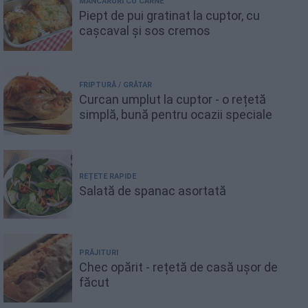
MÂNCĂRURI CU CARNE
Piept de pui gratinat la cuptor, cu
cașcaval și sos cremos
FRIPTURĂ / GRĂTAR
Curcan umplut la cuptor - o rețetă
simplă, bună pentru ocazii speciale
REȚETE RAPIDE
Salată de spanac asortată
PRĂJITURI
Chec opărit - rețetă de casă ușor de
făcut