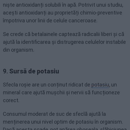
niște antioxidanți solubili în apă. Potrivit unui studiu,
acești antioxidanți au proprietăți chimio-preventive
împotriva unor linii de celule canceroase.
Se crede că betalainele captează radicalii liberi și că
ajută la identificarea și distrugerea celulelor instabile
din organism.
9.
Sursă de potasiu
Sfecla roșie are un conținut ridicat de
potasiu
, un
mineral care ajută mușchii și nervii să funcționeze
corect.
Consumul moderat de suc de sfeclă ajută la
menținerea unui nivel optim de potasiu în organism.
Dacă acesta scade, pot apărea oboseala, slăbiciunea