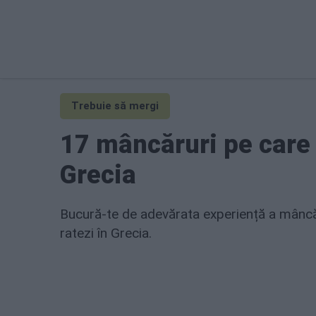
Trebuie să mergi
17 mâncăruri pe care n
Grecia
Bucură-te de adevărata experiență a mâncăr
ratezi în Grecia.