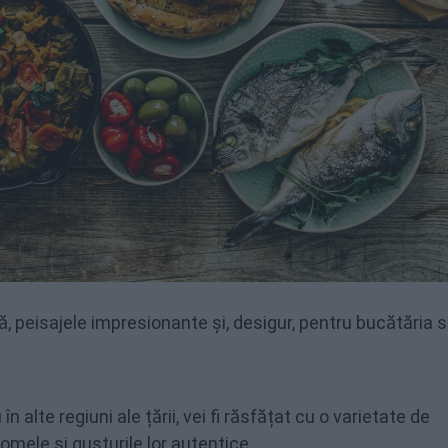
, peisajele impresionante și, desigur, pentru bucătăria 
în alte regiuni ale țării, vei fi răsfățat cu o varietate de
omele și gusturile lor autentice.