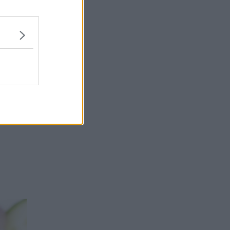
găsești
rite cu
. Este