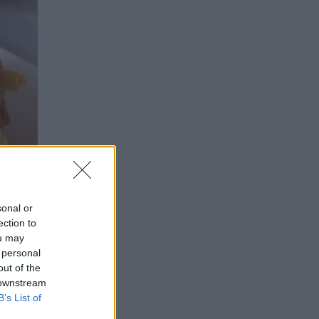
sonal or
ection to
ou may
 personal
out of the
 downstream
B’s List of