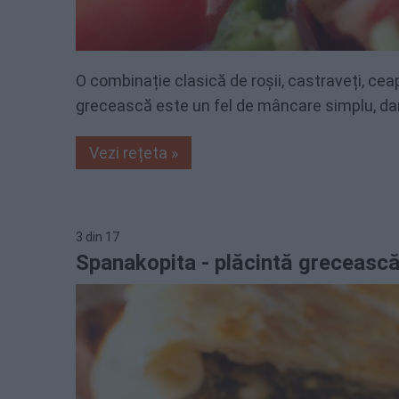
O combinație clasică de roșii, castraveți, ceap
grecească este un fel de mâncare simplu, dar
Vezi rețeta »
3
din
17
Spanakopita - plăcintă grecească