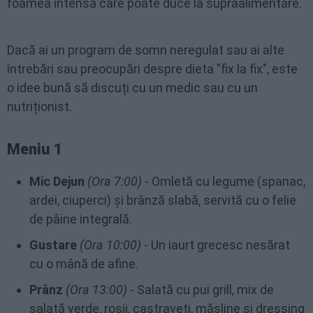
foamea intensă care poate duce la supraalimentare.
Dacă ai un program de somn neregulat sau ai alte
întrebări sau preocupări despre dieta "fix la fix", este
o idee bună să discuți cu un medic sau cu un
nutriționist.
Meniu 1
Mic Dejun
(Ora 7:00)
- Omletă cu legume (spanac,
ardei, ciuperci) și brânză slabă, servită cu o felie
de pâine integrală.
Gustare
(Ora 10:00)
- Un iaurt grecesc nesărat
cu o mână de afine.
Prânz
(Ora 13:00)
- Salată cu pui grill, mix de
salată verde, roșii, castraveți, măsline și dressing