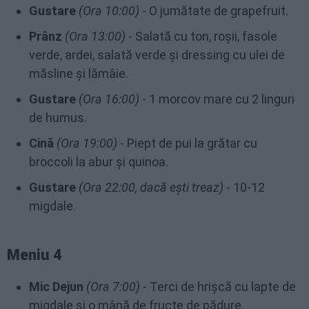
Gustare
(Ora 10:00)
- O jumătate de grapefruit.
Prânz
(Ora 13:00)
- Salată cu ton, roșii, fasole
verde, ardei, salată verde și dressing cu ulei de
măsline și lămâie.
Gustare
(Ora 16:00)
- 1 morcov mare cu 2 linguri
de humus.
Cină
(Ora 19:00)
- Piept de pui la grătar cu
broccoli la abur și quinoa.
Gustare
(Ora 22:00, dacă ești treaz)
- 10-12
migdale.
Meniu 4
Mic Dejun
(Ora 7:00)
- Terci de hrișcă cu lapte de
migdale și o mână de fructe de pădure.