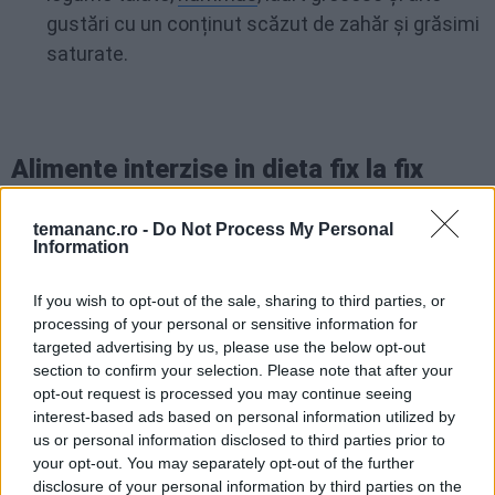
gustări cu un conținut scăzut de zahăr și grăsimi
saturate.
Alimente interzise in dieta fix la fix
Limitează consumul unor tipuri de alimente, în
temananc.ro -
Do Not Process My Personal
Information
special cele care sunt procesate sau conțin cantități
mari de zaharuri adăugate, grăsimi saturate sau
If you wish to opt-out of the sale, sharing to third parties, or
carbohidrați rafinați. Iată o listă de alimente care ar
processing of your personal or sensitive information for
trebui să fie limitate sau evitate:
targeted advertising by us, please use the below opt-out
section to confirm your selection. Please note that after your
Alimente procesate:
Alimentele precum
opt-out request is processed you may continue seeing
interest-based ads based on personal information utilized by
chipsuri, biscuiți, produse de patiserie, mese gata
us or personal information disclosed to third parties prior to
preparate și alte alimente procesate sunt
your opt-out. You may separately opt-out of the further
adesea pline de zaharuri adăugate, grăsimi
disclosure of your personal information by third parties on the