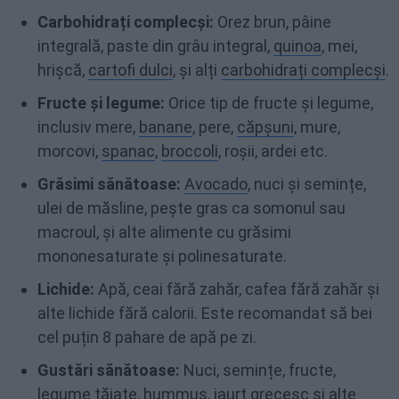
Carbohidrați complecși:
Orez brun, pâine
integrală, paste din grâu integral,
quinoa
, mei,
hrișcă,
cartofi dulci
, și alți
carbohidrați complecși
.
Fructe și legume:
Orice tip de fructe și legume,
inclusiv mere,
banane
, pere,
căpșuni
, mure,
morcovi,
spanac
,
broccoli
, roșii, ardei etc.
Grăsimi sănătoase:
Avocado
, nuci și semințe,
ulei de măsline, pește gras ca somonul sau
macroul, și alte alimente cu grăsimi
mononesaturate și polinesaturate.
Lichide:
Apă, ceai fără zahăr, cafea fără zahăr și
alte lichide fără calorii. Este recomandat să bei
cel puțin 8 pahare de apă pe zi.
Gustări sănătoase:
Nuci, semințe, fructe,
legume tăiate,
hummus
, iaurt grecesc și alte