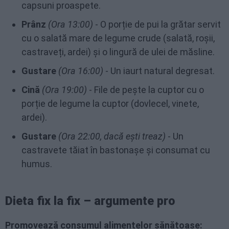
capsuni proaspete.
Prânz
(Ora 13:00)
- O porție de pui la grătar servit
cu o salată mare de legume crude (salată, roșii,
castraveți, ardei) și o lingură de ulei de măsline.
Gustare
(Ora 16:00)
- Un iaurt natural degresat.
Cină
(Ora 19:00)
- File de pește la cuptor cu o
porție de legume la cuptor (dovlecel, vinete,
ardei).
Gustare
(Ora 22:00, dacă ești treaz)
- Un
castravete tăiat în bastonașe și consumat cu
humus.
Dieta fix la fix – argumente pro
Promovează consumul alimentelor sănătoase: