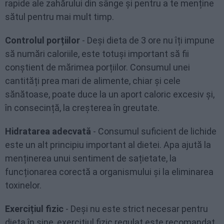
rapide ale zahărului din sânge și pentru a te menține
sătul pentru mai mult timp.
Controlul porțiilor
- Deși dieta de 3 ore nu îți impune
să numări caloriile, este totuși important să fii
conștient de mărimea porțiilor. Consumul unei
cantități prea mari de alimente, chiar și cele
sănătoase, poate duce la un aport caloric excesiv și,
în consecință, la creșterea în greutate.
Hidratarea adecvată
- Consumul suficient de lichide
este un alt principiu important al dietei. Apa ajută la
menținerea unui sentiment de sațietate, la
funcționarea corectă a organismului și la eliminarea
toxinelor.
Exercițiul fizic
- Deși nu este strict necesar pentru
dieta în sine, exercițiul fizic regulat este recomandat