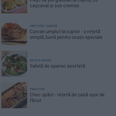
cașcaval și sos cremos
FRIPTURĂ / GRĂTAR
Curcan umplut la cuptor - o rețetă
simplă, bună pentru ocazii speciale
REȚETE RAPIDE
Salată de spanac asortată
PRĂJITURI
Chec opărit - rețetă de casă ușor de
făcut