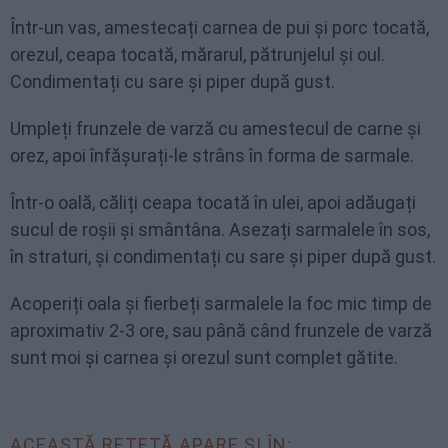
Într-un vas, amestecați carnea de pui și porc tocată,
orezul, ceapa tocată, mărarul, pătrunjelul și oul.
Condimentați cu sare și piper după gust.
Umpleți frunzele de varză cu amestecul de carne și
orez, apoi înfășurați-le strâns în forma de sarmale.
Într-o oală, căliți ceapa tocată în ulei, apoi adăugați
sucul de roșii și smântâna. Asezați sarmalele în sos,
în straturi, și condimentați cu sare și piper după gust.
Acoperiți oala și fierbeți sarmalele la foc mic timp de
aproximativ 2-3 ore, sau până când frunzele de varză
sunt moi și carnea și orezul sunt complet gătite.
ACEASTĂ REȚETĂ APARE ȘI ÎN: