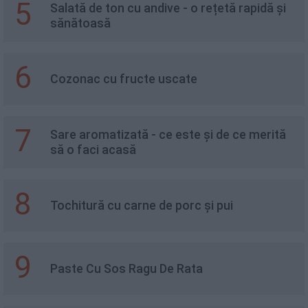
5
Salată de ton cu andive - o rețetă rapidă și
sănătoasă
6
Cozonac cu fructe uscate
7
Sare aromatizată - ce este și de ce merită
să o faci acasă
8
Tochitură cu carne de porc și pui
9
Paste Cu Sos Ragu De Rata