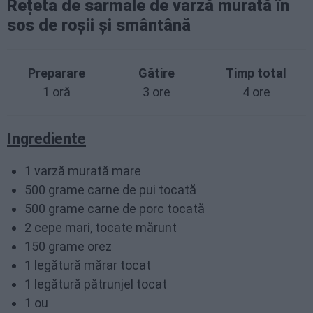
Rețeta de sarmale de varză murată în
sos de roșii și smântână
Preparare
Gătire
Timp total
1 oră
3 ore
4 ore
Ingrediente
1 varză murată mare
500 grame carne de pui tocată
500 grame carne de porc tocată
2 cepe mari, tocate mărunt
150 grame orez
1 legătură mărar tocat
1 legătură pătrunjel tocat
1 ou