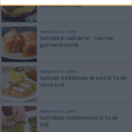
mănătirea Prislop
Sarmale în oală de lut - cea mai
gustoasă rețetă
Sarmale tradiționale de porc în foi de
varză acră
Sarmăluțe moldovenești în foi de
viță