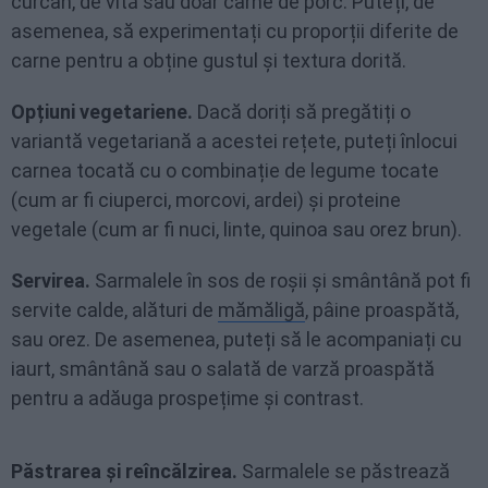
curcan, de vită sau doar carne de porc. Puteți, de
asemenea, să experimentați cu proporții diferite de
carne pentru a obține gustul și textura dorită.
Opțiuni vegetariene.
Dacă doriți să pregătiți o
variantă vegetariană a acestei rețete, puteți înlocui
carnea tocată cu o combinație de legume tocate
(cum ar fi ciuperci, morcovi, ardei) și proteine
vegetale (cum ar fi nuci, linte, quinoa sau orez brun).
Servirea.
Sarmalele în sos de roșii și smântână pot fi
servite calde, alături de
mămăligă
, pâine proaspătă,
sau orez. De asemenea, puteți să le acompaniați cu
iaurt, smântână sau o salată de varză proaspătă
pentru a adăuga prospețime și contrast.
Păstrarea și reîncălzirea.
Sarmalele se păstrează