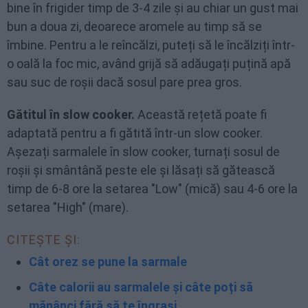
bine în frigider timp de 3-4 zile și au chiar un gust mai
bun a doua zi, deoarece aromele au timp să se
îmbine. Pentru a le reîncălzi, puteți să le încălziți într-
o oală la foc mic, având grijă să adăugați puțină apă
sau suc de roșii dacă sosul pare prea gros.
Gătitul în slow cooker.
Această rețetă poate fi
adaptată pentru a fi gătită într-un slow cooker.
Așezați sarmalele în slow cooker, turnați sosul de
roșii și smântână peste ele și lăsați să gătească
timp de 6-8 ore la setarea "Low" (mică) sau 4-6 ore la
setarea "High" (mare).
CITEȘTE ȘI:
Cât orez se pune la sarmale
Câte calorii au sarmalele și câte poți să
mănânci fără să te îngrași