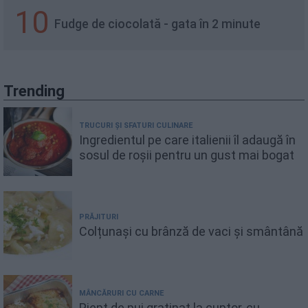
10
Fudge de ciocolată - gata în 2 minute
Trending
TRUCURI ȘI SFATURI CULINARE
Ingredientul pe care italienii îl adaugă în
sosul de roșii pentru un gust mai bogat
PRĂJITURI
Colțunași cu brânză de vaci și smântână
MÂNCĂRURI CU CARNE
Piept de pui gratinat la cuptor, cu