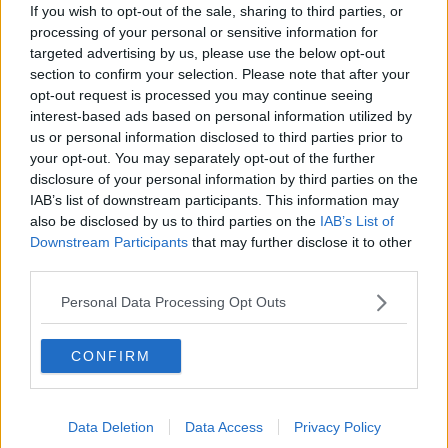
If you wish to opt-out of the sale, sharing to third parties, or
processing of your personal or sensitive information for
targeted advertising by us, please use the below opt-out
section to confirm your selection. Please note that after your
opt-out request is processed you may continue seeing
FACEBOOK
WHATSAPP
EMAIL
interest-based ads based on personal information utilized by
us or personal information disclosed to third parties prior to
your opt-out. You may separately opt-out of the further
disclosure of your personal information by third parties on the
IAB’s list of downstream participants. This information may
also be disclosed by us to third parties on the
IAB’s List of
Te-ar mai putea interesa
Downstream Participants
that may further disclose it to other
third parties.
Personal Data Processing Opt Outs
Cum pui varză murată ca la carte în 5
pași simpli
CONFIRM
Data Deletion
Data Access
Privacy Policy
Sarmale de post mănăstirești ca la