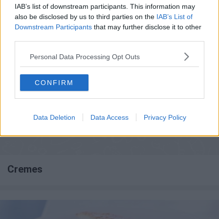
Cheesecake cu miere
IAB’s list of downstream participants. This information may
also be disclosed by us to third parties on the
IAB’s List of
Downstream Participants
that may further disclose it to other
third parties.
Personal Data Processing Opt Outs
CONFIRM
Data Deletion
Data Access
Privacy Policy
Cremes