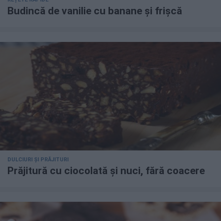
Budincă de vanilie cu banane și frișcă
DULCIURI ȘI PRĂJITURI
Prăjitură cu ciocolată și nuci, fără coacere