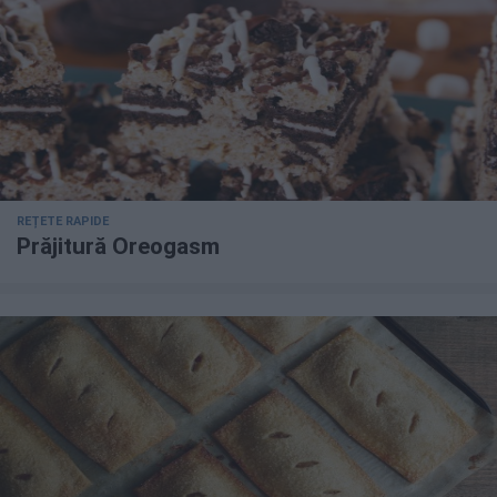
REȚETE RAPIDE
Prăjitură Oreogasm