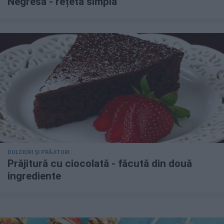
Negresă - rețetă simplă
DULCIURI ȘI PRĂJITURI
Prăjitură cu ciocolată - făcută din două
ingrediente