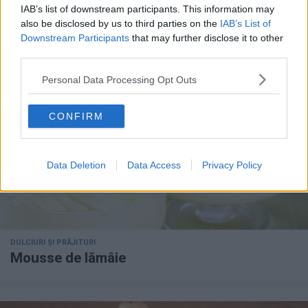
PRĂJITURI
IAB’s list of downstream participants. This information may
Tiramisu cu cremă de whiskey
also be disclosed by us to third parties on the
IAB’s List of
Downstream Participants
that may further disclose it to other
third parties.
Personal Data Processing Opt Outs
CONFIRM
Data Deletion
Data Access
Privacy Policy
DULCIURI ȘI PRĂJITURI
Mousse de lămâie