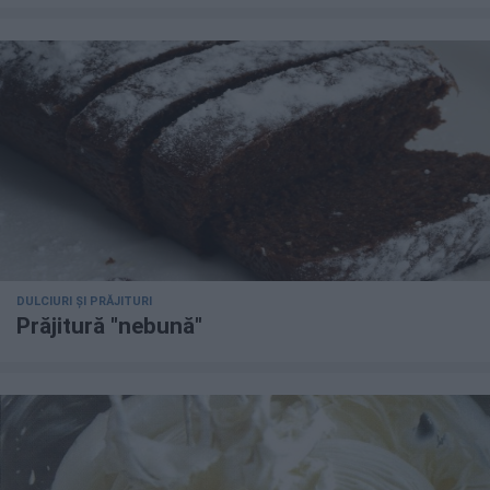
DULCIURI ȘI PRĂJITURI
Prăjitură "nebună"