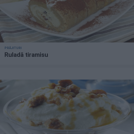
PRĂJITURI
Ruladă tiramisu