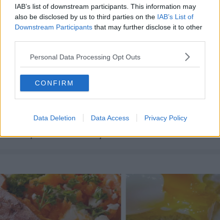
IAB’s list of downstream participants. This information may
also be disclosed by us to third parties on the
IAB’s List of
Downstream Participants
that may further disclose it to other
third parties.
Personal Data Processing Opt Outs
CONFIRM
REȚETE DE PAȘTE
Data Deletion
Data Access
Privacy Policy
Mese de Paște delicioase: 8 rețete
tradiționale românești reinventate