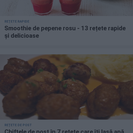
REȚETE RAPIDE
Smoothie de pepene rosu - 13 rețete rapide
și delicioase
REȚETE DE POST
Chiftele de post în 7 rețete care îți lasă apă