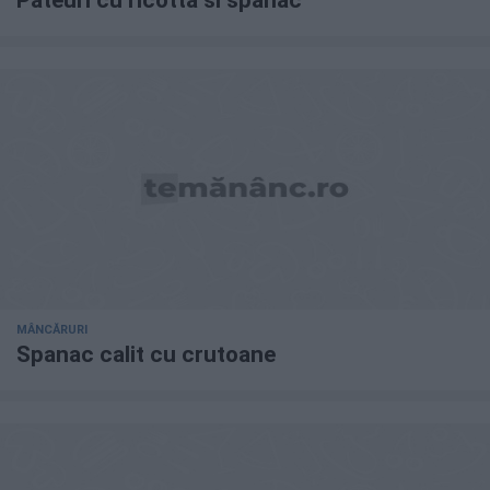
Pateuri cu ricotta si spanac
MÂNCĂRURI
Spanac calit cu crutoane