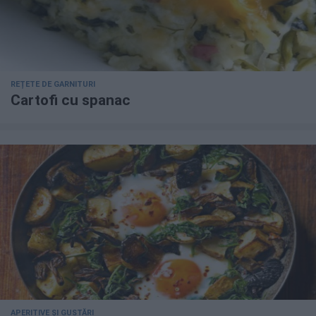
REȚETE DE GARNITURI
Cartofi cu spanac
APERITIVE ȘI GUSTĂRI