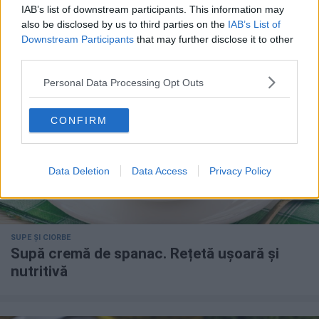
Salata de spanac
IAB’s list of downstream participants. This information may
also be disclosed by us to third parties on the
IAB’s List of
Downstream Participants
that may further disclose it to other
third parties.
Personal Data Processing Opt Outs
CONFIRM
Data Deletion
Data Access
Privacy Policy
SUPE ȘI CIORBE
Supă cremă de spanac. Rețetă ușoară și
nutritivă