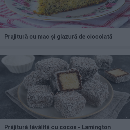
Prajitură cu mac și glazură de ciocolată
Prăjitură tăvălită cu cocos - Lamington