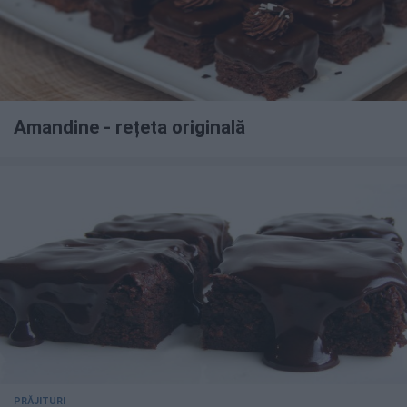
Amandine - rețeta originală
PRĂJITURI