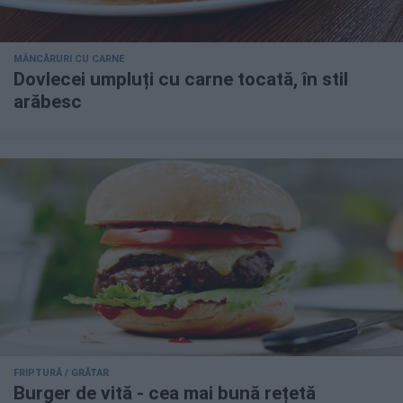
MÂNCĂRURI CU CARNE
Dovlecei umpluți cu carne tocată, în stil
arăbesc
FRIPTURĂ / GRĂTAR
Burger de vită - cea mai bună rețetă