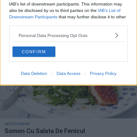
IAB’s list of downstream participants. This information may
also be disclosed by us to third parties on the
IAB’s List of
REȚETE RAPIDE
Rulouri cu somon afumat și cremă de
Downstream Participants
that may further disclose it to other
third parties.
brânză
Personal Data Processing Opt Outs
CONFIRM
Data Deletion
Data Access
Privacy Policy
REȚETE RAPIDE
Somon Cu Salata De Fenicul