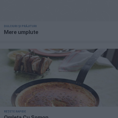
DULCIURI ȘI PRĂJITURI
Mere umplute
REȚETE RAPIDE
Omleta Cu Somon