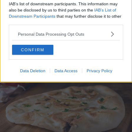
IAB’s list of downstream participants. This information may
also be disclosed by us to third parties on the
IAB’s List of
Downstream Participants
that may further disclose it to other
third parties.
Personal Data Processing Opt Outs
Cartofi wedges la cuptor cu usturoi și
CONFIRM
parmezan
Data Deletion
Data Access
Privacy Policy