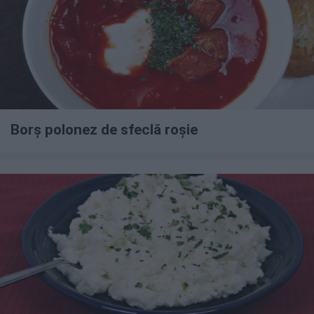
Borș polonez de sfeclă roșie