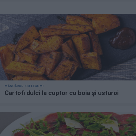
MÂNCĂRURI CU LEGUME
Cartofi dulci la cuptor cu boia și usturoi