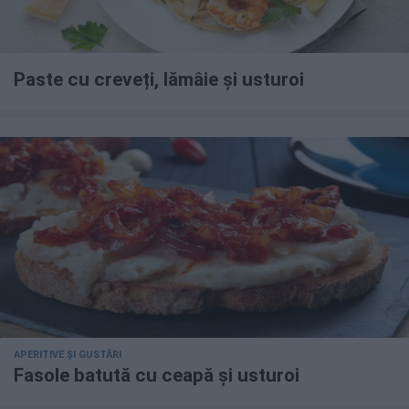
Paste cu creveți, lămâie și usturoi
APERITIVE ȘI GUSTĂRI
Fasole batută cu ceapă și usturoi